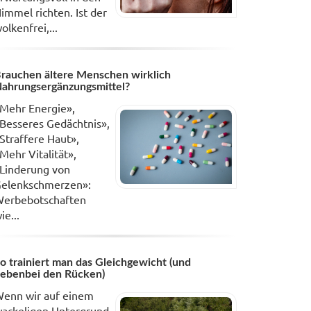
immel richten. Ist der
olkenfrei,...
rauchen ältere Menschen wirklich
ahrungsergänzungsmittel?
Mehr Energie»,
Besseres Gedächtnis»,
Straffere Haut»,
Mehr Vitalität»,
Linderung von
elenkschmerzen»:
erbebotschaften
ie...
o trainiert man das Gleichgewicht (und
ebenbei den Rücken)
enn wir auf einem
ackeligen Untergrund