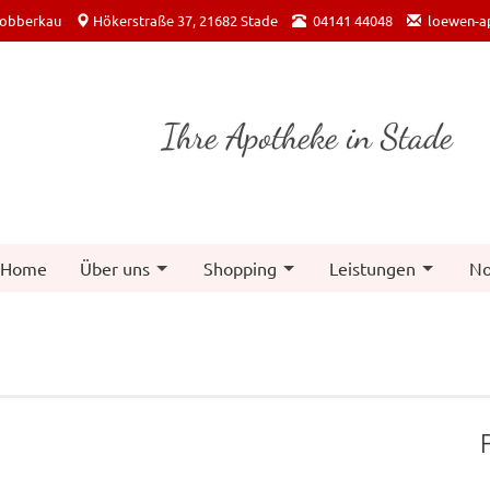
Dobberkau
Hökerstraße 37, 21682 Stade
04141 44048
loewen-a
Ihre Apotheke in Stade
Home
Über uns
Shopping
Leistungen
No