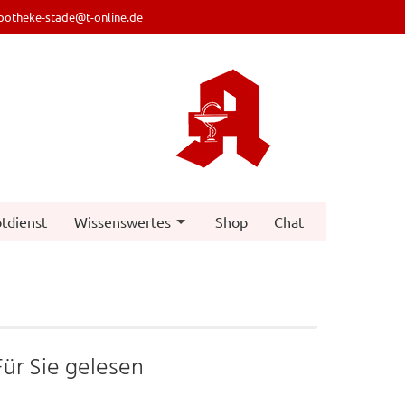
potheke-stade@t-online.de
tdienst
Wissenswertes
Shop
Chat
Für Sie gelesen